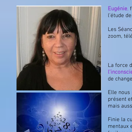
Eugénie
,
l'étude d
Les Séanc
zoom, tél
La force 
l’inconsci
de change
Elle nous
présent e
mais auss
Finie la 
mentaux e